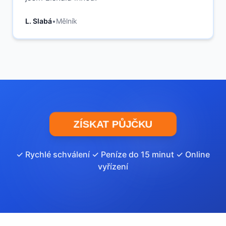
L. Slabá
•
Mělník
ZÍSKAT PŮJČKU
✓ Rychlé schválení ✓ Peníze do 15 minut ✓ Online
vyřízení